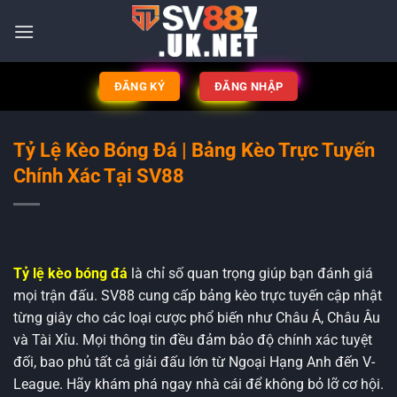
Bỏ
qua
nội
dung
ĐĂNG KÝ
ĐĂNG NHẬP
Tỷ Lệ Kèo Bóng Đá | Bảng Kèo Trực Tuyến
Chính Xác Tại SV88
Tỷ lệ kèo bóng đá
là chỉ số quan trọng giúp bạn đánh giá
mọi trận đấu. SV88 cung cấp bảng kèo trực tuyến cập nhật
từng giây cho các loại cược phổ biến như Châu Á, Châu Âu
và Tài Xỉu. Mọi thông tin đều đảm bảo độ chính xác tuyệt
đối, bao phủ tất cả giải đấu lớn từ Ngoại Hạng Anh đến V-
League. Hãy khám phá ngay nhà cái để không bỏ lỡ cơ hội.