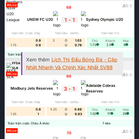
Live
Bảng tỷ lệ kèo bóng đá cập nhật biến động thị trường từng
5
-
2
68
'
giây
1
-
1
UNSW FC U20
Sydney Olympic U20
Công cụ hiển thị toàn bộ tỷ lệ kèo bóng đá được cập nhật
Toàn trận -Cược chấp
Toàn trận- -tài/Xỉu
Toàn trận-1x2
theo thời gian thực, giúp bạn nắm bắt mọi biến động của
0.9
3
O
1.03
Chủ
Khách
Hòa
1.72
2.5
9
1.75
0.9
U
0.78
thị trường. Bảng tỷ lệ tại SV88 được cập nhật liên tục từ
Toàn trận cược Châu Á khác
7
kèo
nguồn dữ liệu uy tín hàng đầu, đảm bảo thông tin mới nhất
Xem thêm
Lịch Thi Đấu Bóng Đá - Cập
để tham khảo.
FFSA
Nhật Nhanh Và Chính Xác Nhất SV88
SLR
Live
5
-
2
66
'
CHÂU
TÀI
CHÂU
GIẢI
THỜI
TRẬN ĐẤU
Á
XỈU
ÂU
ĐẤU
GIAN
Adelaide Cobras
(HDP)
(O/U)
(1X2)
3
-
1
Modbury Jets Reserves
Reserves
Ngoại
Sunderland vs.
04/11
Hạng
0
2.75
2.50
Toàn trận -Cược chấp
Toàn trận- -tài/Xỉu
Toàn trận-1x2
03:00
Everton
Anh
0.8
5.25
O
0.98
Chủ
Khách
Hòa
1.02
17
29
1.25
1
U
0.83
Real Oviedo vs.
04/11
La Liga
-0.5
3.0
1.95
Toàn trận cược Châu Á khác
7
kèo
03:00
Osasuna
Live
5
-
2
70
'
Hồng Lĩnh Hà Tĩnh