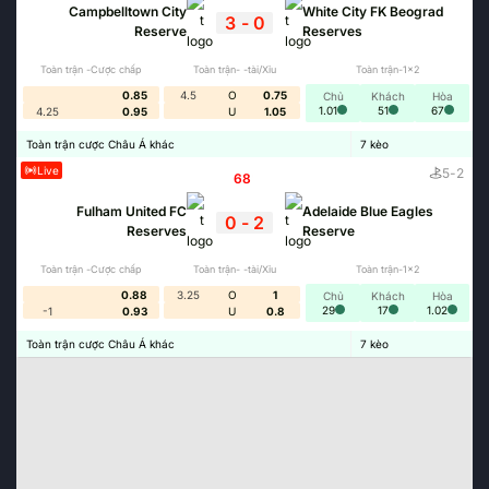
V-
04/11
Campbelltown City
White City FK Beograd
vs. Hoàng Anh Gia
0
2.5
2.10
3
-
0
League
18:00
Reserve
Reserves
Lai
Toàn trận -Cược chấp
Toàn trận- -tài/Xỉu
Toàn trận-1x2
Hướng Dẫn Đọc Tỷ Lệ Nhà Cái Cho Thành Viên
0.85
4.5
O
0.75
Chủ
Khách
Hòa
Mới
1.01
51
67
4.25
0.95
U
1.05
Toàn trận cược Châu Á khác
7
kèo
Live
5
-
2
68
'
Fulham United FC
Adelaide Blue Eagles
0
-
2
Reserves
Reserve
Toàn trận -Cược chấp
Toàn trận- -tài/Xỉu
Toàn trận-1x2
0.88
3.25
O
1
Chủ
Khách
Hòa
29
17
1.02
-1
0.93
U
0.8
Toàn trận cược Châu Á khác
7
kèo
Hiểu đúng tỷ lệ kèo nhà cái để biết đánh giá hai đội bóng
Hiểu đúng các con số trên bảng tỷ lệ kèo bóng đá là chìa
khóa quyết định sáng suốt. Những thông số này phản ánh