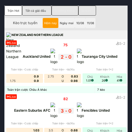
Trận Hot
Tất cả giải đấu
TL Hồng Kông
Sbobet
Kèo trực tuyến
Hôm nay
Ngày mai
10/08
11/08
NEW ZEALAND NORTHERN LEAGUE
Live
5
-
2
75
'
2
-
0
Auckland United
Tauranga City United
Toàn trận -Cược chấp
Toàn trận- -tài/Xỉu
Toàn trận-1x2
0.9
2.75
O
0.83
Chủ
Khách
Hòa
1.01
26
41
1.75
0.9
U
0.98
Toàn trận cược Châu Á khác
7
kèo
Live
5
-
2
82
'
3
-
0
Eastern Suburbs AFC
Fencibles United
Toàn trận -Cược chấp
Toàn trận- -tài/Xỉu
Toàn trận-1x2
1.03
3.5
O
0.68
Chủ
Khách
Hòa